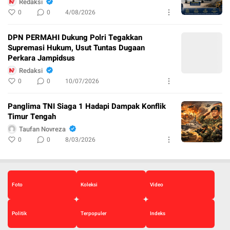
Redaksi
0
0
4/08/2026
DPN PERMAHI Dukung Polri Tegakkan
Supremasi Hukum, Usut Tuntas Dugaan
Perkara Jampidsus
Redaksi
0
0
10/07/2026
Panglima TNI Siaga 1 Hadapi Dampak Konflik
Timur Tengah
Taufan Novreza
0
0
8/03/2026
Foto
Koleksi
Video
Politik
Terpopuler
Indeks