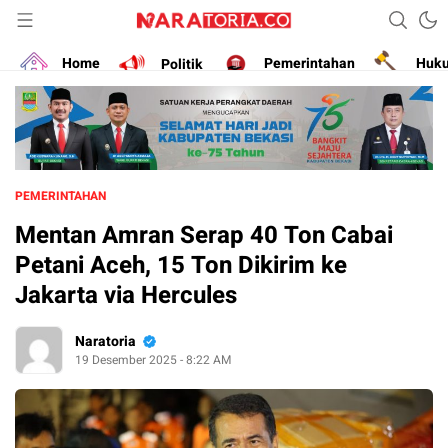
Narasikan Fakta dan Data
naratoria.co
Home
Politik
Pemerintahan
Huk
PEMERINTAHAN
Mentan Amran Serap 40 Ton Cabai
Petani Aceh, 15 Ton Dikirim ke
Jakarta via Hercules
Naratoria
19 Desember 2025 - 8:22 AM