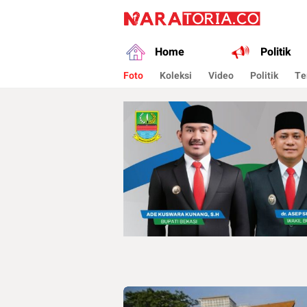
naratoria.co
Narasikan Fakta dan Data
Home
Politik
Foto
Koleksi
Video
Politik
Te