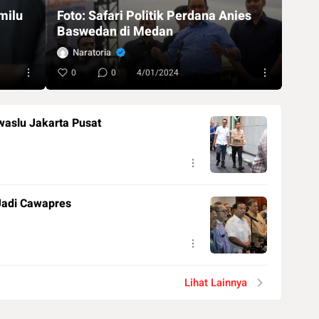
milu
Foto: Safari Politik Perdana Anies
Baswedan di Medan
Naratoria
0
0
4/01/2024
waslu Jakarta Pusat
Jadi Cawapres
Lihat Lainnya