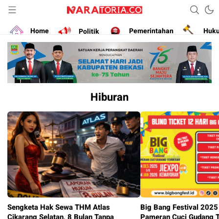
Narasikan Fakta dan Data
naratoria.co
Home
Politik
Pemerintahan
Huk
Hiburan
Sengketa Hak Sewa THM Atlas
Big Bang Festival 2025
Cikarang Selatan, 8 Bulan Tanpa
Pameran Cuci Gudang T