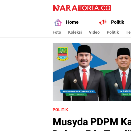
naratoria.co
Narasikan Fakta dan Data
Home
Politik
Foto
Koleksi
Video
Politik
Te
POLITIK
Musyda PDPM Kab