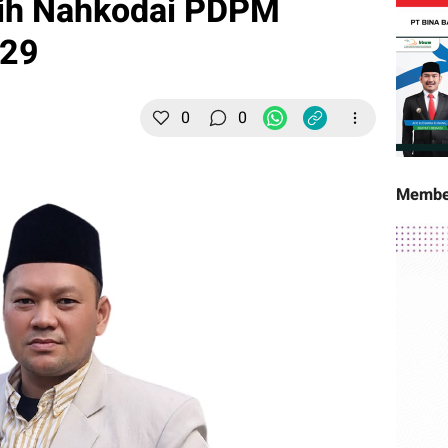
lih Nahkodai PDPM
029
0
0
Membe