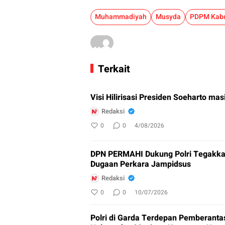
Muhammadiyah
Musyda
Terkait
Visi Hilirisasi Presiden Soeharto mas
Redaksi
0
0
4/08/2026
DPN PERMAHI Dukung Polri Tegakka
Dugaan Perkara Jampidsus
Redaksi
0
0
10/07/2026
Polri di Garda Terdepan Pemberant