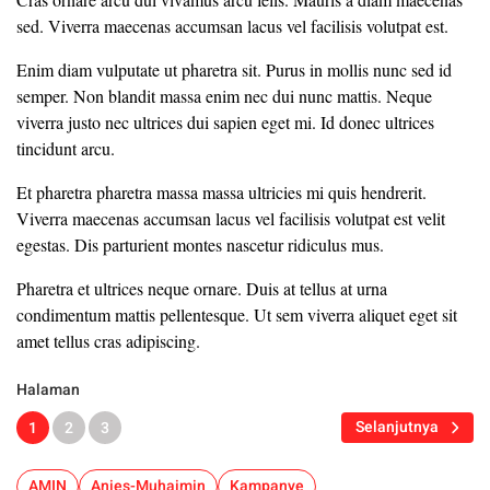
sed. Viverra maecenas accumsan lacus vel facilisis volutpat est.
Enim diam vulputate ut pharetra sit. Purus in mollis nunc sed id
semper. Non blandit massa enim nec dui nunc mattis. Neque
viverra justo nec ultrices dui sapien eget mi. Id donec ultrices
tincidunt arcu.
Et pharetra pharetra massa massa ultricies mi quis hendrerit.
Viverra maecenas accumsan lacus vel facilisis volutpat est velit
egestas. Dis parturient montes nascetur ridiculus mus.
Pharetra et ultrices neque ornare. Duis at tellus at urna
condimentum mattis pellentesque. Ut sem viverra aliquet eget sit
amet tellus cras adipiscing.
Halaman
Selanjutnya
1
2
3
AMIN
Anies-Muhaimin
Kampanye