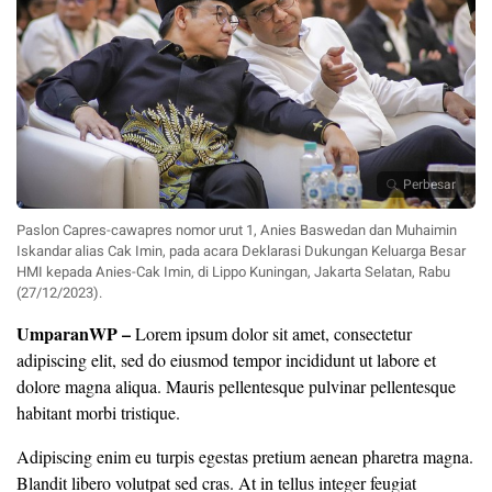
Perbesar
Paslon Capres-cawapres nomor urut 1, Anies Baswedan dan Muhaimin
Iskandar alias Cak Imin, pada acara Deklarasi Dukungan Keluarga Besar
HMI kepada Anies-Cak Imin, di Lippo Kuningan, Jakarta Selatan, Rabu
(27/12/2023).
UmparanWP
–
Lorem ipsum dolor sit amet, consectetur
adipiscing elit, sed do eiusmod tempor incididunt ut labore et
dolore magna aliqua. Mauris pellentesque pulvinar pellentesque
habitant morbi tristique.
Adipiscing enim eu turpis egestas pretium aenean pharetra magna.
Blandit libero volutpat sed cras. At in tellus integer feugiat