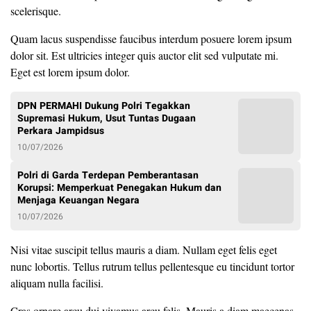
scelerisque.
Quam lacus suspendisse faucibus interdum posuere lorem ipsum
dolor sit. Est ultricies integer quis auctor elit sed vulputate mi.
Eget est lorem ipsum dolor.
DPN PERMAHI Dukung Polri Tegakkan
Supremasi Hukum, Usut Tuntas Dugaan
Perkara Jampidsus
10/07/2026
Polri di Garda Terdepan Pemberantasan
Korupsi: Memperkuat Penegakan Hukum dan
Menjaga Keuangan Negara
10/07/2026
Nisi vitae suscipit tellus mauris a diam. Nullam eget felis eget
nunc lobortis. Tellus rutrum tellus pellentesque eu tincidunt tortor
aliquam nulla facilisi.
Cras ornare arcu dui vivamus arcu felis. Mauris a diam maecenas