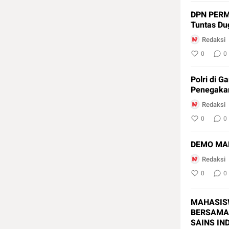
DPN PERMA
Tuntas Du
Redaksi
0
0
Polri di 
Penegaka
Redaksi
0
0
DEMO MAH
Redaksi
0
0
MAHASIS
BERSAMA 
SAINS IN