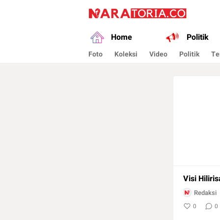
naratoria.co
Narasikan Fakta dan Data
Home
Politik
Foto
Koleksi
Video
Politik
Te
Visi Hilir
Redaksi
0
0