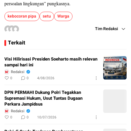
persoalan lingkungan” pungkasnya.
kebocoran pipa
setu
Warga
Tim Redaksi
Terkait
Visi Hilirisasi Presiden Soeharto masih relevan
sampai hari ini
Redaksi
0
0
4/08/2026
DPN PERMAHI Dukung Polri Tegakkan
Supremasi Hukum, Usut Tuntas Dugaan
Perkara Jampidsus
Redaksi
0
0
10/07/2026