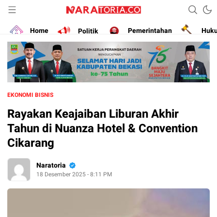
Narasikan Fakta dan Data
naratoria.co
Home
Politik
Pemerintahan
Huk
EKONOMI BISNIS
Rayakan Keajaiban Liburan Akhir
Tahun di Nuanza Hotel & Convention
Cikarang
Naratoria
18 Desember 2025 - 8:11 PM