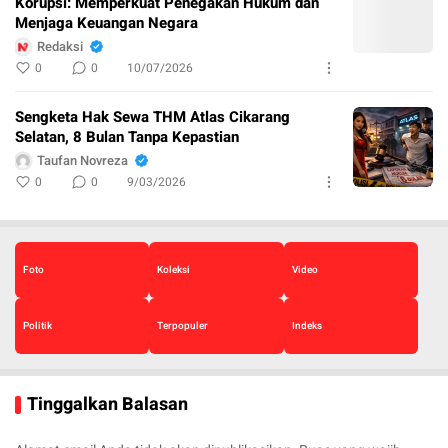
Korupsi: Memperkuat Penegakan Hukum dan
Menjaga Keuangan Negara
Redaksi
0
0
10/07/2026
Sengketa Hak Sewa THM Atlas Cikarang
Selatan, 8 Bulan Tanpa Kepastian
Taufan Novreza
0
0
9/03/2026
Foto
Koleksi
Video
Politik
Terpopuler
Indeks
Tinggalkan Balasan