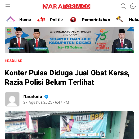
Narasikan Fakta dan Data
naratoria.co
Home
Politik
Pemerintahan
Huk
HEADLINE
Konter Pulsa Diduga Jual Obat Keras,
Razia Polisi Belum Terlihat
Naratoria
27 Agustus 2025 - 6:47 PM