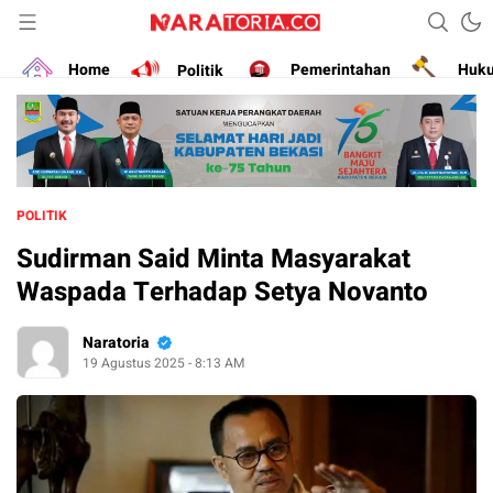
Narasikan Fakta dan Data
naratoria.co
Home
Politik
Pemerintahan
Huk
POLITIK
Sudirman Said Minta Masyarakat
Waspada Terhadap Setya Novanto
Naratoria
19 Agustus 2025 - 8:13 AM