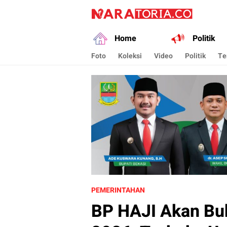
naratoria.co
Narasikan Fakta dan Data
Home
Politik
Foto
Koleksi
Video
Politik
Te
PEMERINTAHAN
BP HAJI Akan Bu