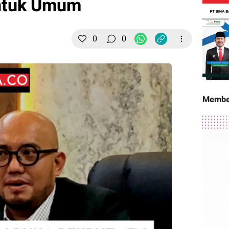
ntuk Umum
0
0
Membe