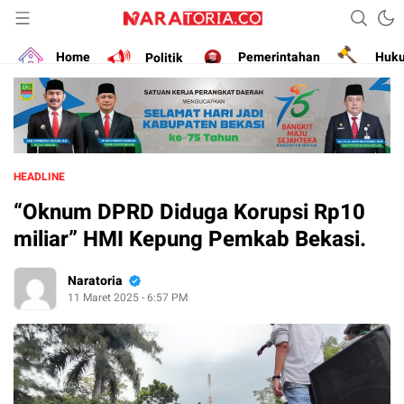
Narasikan Fakta dan Data
naratoria.co
Home
Politik
Pemerintahan
Huk
HEADLINE
“Oknum DPRD Diduga Korupsi Rp10
miliar” HMI Kepung Pemkab Bekasi.
Naratoria
11 Maret 2025 - 6:57 PM