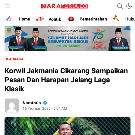
Narasikan Fakta dan Data
naratoria.co
Home
Politik
Pemerintahan
Huk
OLAHRAGA
Korwil Jakmania Cikarang Sampaikan
Pesan Dan Harapan Jelang Laga
Klasik
Naratoria
16 Februari 2025 - 6:04 AM