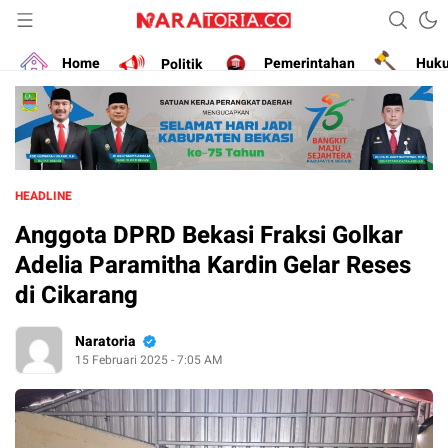
Narasikan Fakta dan Data
naratoria.co
Home
Politik
Pemerintahan
Huk
HEADLINE
Anggota DPRD Bekasi Fraksi Golkar
Adelia Paramitha Kardin Gelar Reses
di Cikarang
Naratoria
15 Februari 2025 - 7:05 AM