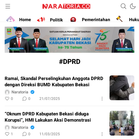
Narasikan Fakta dan Data
naratoria.co
Home
Politik
Pemerintahan
Huk
#DPRD
Ramai, Skandal Perselingkuhan Anggota DPRD
dengan Direksi BUMD Kabupaten Bekasi
Naratoria
0
0
21/07/2025
“Oknum DPRD Kabupaten Bekasi diduga
Korupsi”, HMI Lakukan Aksi Demonstrasi
Naratoria
1
0
11/03/2025