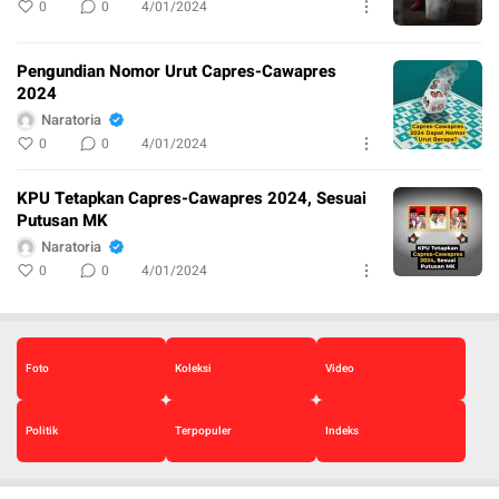
0
0
4/01/2024
Pengundian Nomor Urut Capres-Cawapres
2024
Naratoria
0
0
4/01/2024
KPU Tetapkan Capres-Cawapres 2024, Sesuai
Putusan MK
Naratoria
0
0
4/01/2024
Foto
Koleksi
Video
Politik
Terpopuler
Indeks