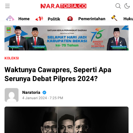
Narasikan Fakta dan Data
naratoria.co
Home
Politik
Pemerintahan
Huk
KOLEKSI
Waktunya Cawapres, Seperti Apa
Serunya Debat Pilpres 2024?
Naratoria
4 Januari 2024 - 7:25 PM