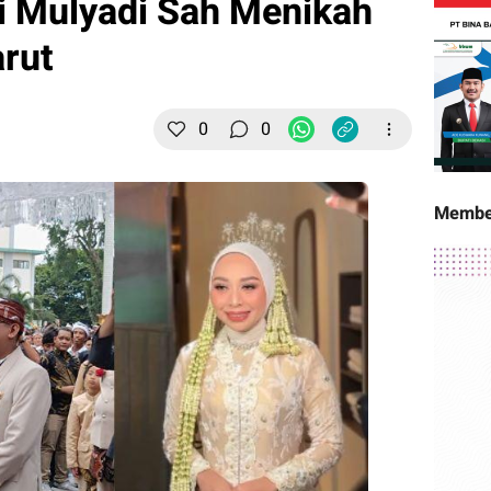
i Mulyadi Sah Menikah
rut
0
0
Membe