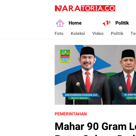
naratoria.co
Narasikan Fakta dan Data
Home
Politik
Foto
Koleksi
Video
Politik
Te
PEMERINTAHAN
Mahar 90 Gram Lo