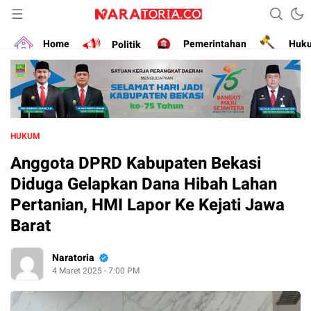
Narasikan Fakta dan Data
naratoria.co
Home
Politik
Pemerintahan
Huk
HUKUM
Anggota DPRD Kabupaten Bekasi
Diduga Gelapkan Dana Hibah Lahan
Pertanian, HMI Lapor Ke Kejati Jawa
Barat
Naratoria
4 Maret 2025 - 7:00 PM