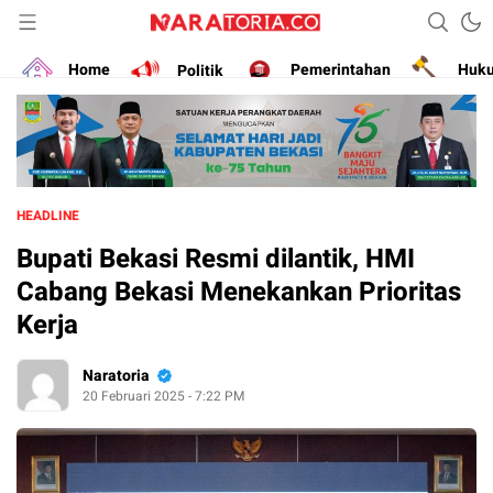
Narasikan Fakta dan Data
naratoria.co
Home
Politik
Pemerintahan
Huk
HEADLINE
Bupati Bekasi Resmi dilantik, HMI
Cabang Bekasi Menekankan Prioritas
Kerja
Naratoria
20 Februari 2025 - 7:22 PM