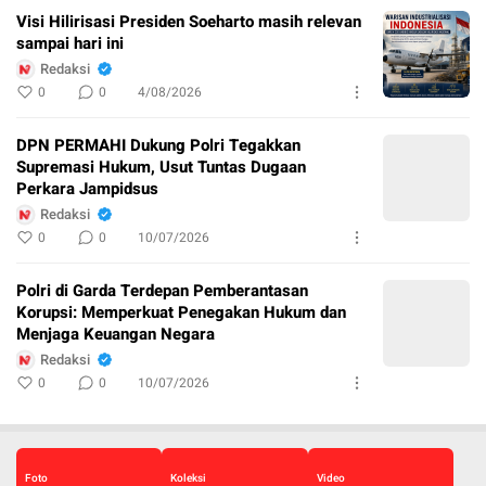
Visi Hilirisasi Presiden Soeharto masih relevan
sampai hari ini
Redaksi
0
0
4/08/2026
DPN PERMAHI Dukung Polri Tegakkan
Supremasi Hukum, Usut Tuntas Dugaan
Perkara Jampidsus
Redaksi
0
0
10/07/2026
Polri di Garda Terdepan Pemberantasan
Korupsi: Memperkuat Penegakan Hukum dan
Menjaga Keuangan Negara
Redaksi
0
0
10/07/2026
Foto
Koleksi
Video