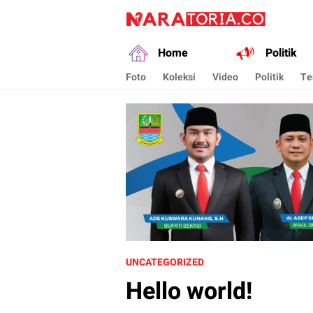
naratoria.co
Narasikan Fakta dan Data
Home
Politik
Foto
Koleksi
Video
Politik
Te
UNCATEGORIZED
Hello world!