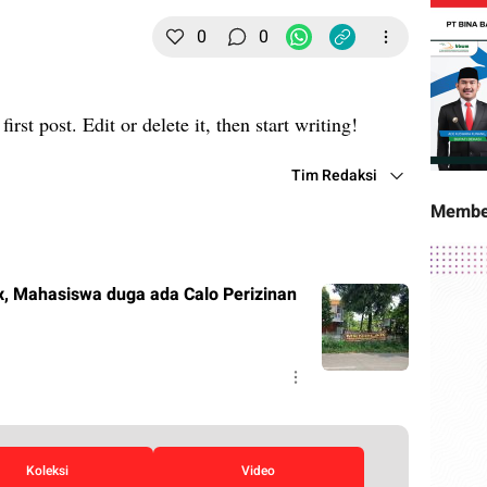
0
0
st post. Edit or delete it, then start writing!
Tim Redaksi
Membe
, Mahasiswa duga ada Calo Perizinan
Koleksi
Video