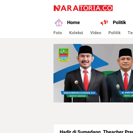
naratoria.co
Narasikan Fakta dan Data
Home
Politik
Foto
Koleksi
Video
Politik
Te
Hadir di Sumedang, Theacher Pre