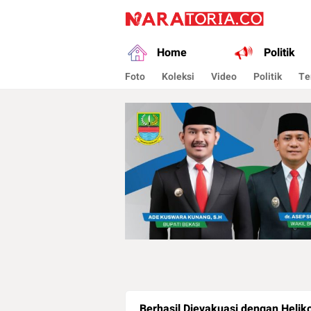
naratoria.co
Narasikan Fakta dan Data
Home
Politik
Foto
Koleksi
Video
Politik
Te
Berhasil Dievakuasi dengan Helik