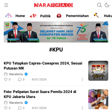
Narasikan Fakta dan Data
naratoria.co
Home
Politik
Pemerintahan
Huk
#KPU
KPU Tetapkan Capres-Cawapres 2024, Sesuai
Putusan MK
Naratoria
0
0
4/01/2024
Foto: Pelipatan Surat Suara Pemilu 2024 di
KPU Jakarta Utara
Naratoria
0
0
4/01/2024