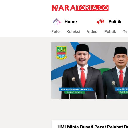
naratoria.co
Narasikan Fakta dan Data
Home
Politik
Foto
Koleksi
Video
Politik
Te
HMI Minta Bupati Pecat Pejabat B