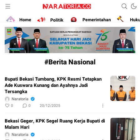
Narasikan Fakta dan Data
naratoria.co
Home
Politik
Pemerintahan
Huk
#Berita Nasional
Bupati Bekasi Tumbang, KPK Resmi Tetapkan
Ade Kuswara Kunang dan Ayahnya Jadi
Tersangka
Naratoria
0
0
20/12/2025
Bekasi Geger, KPK Segel Ruang Kerja Bupati di
Malam Hari
Naratoria