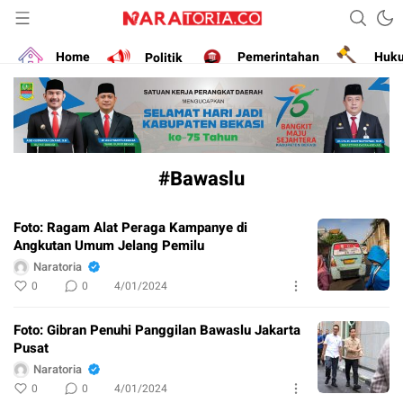
Narasikan Fakta dan Data
naratoria.co
Home
Politik
Pemerintahan
Huk
#Bawaslu
Foto: Ragam Alat Peraga Kampanye di
Angkutan Umum Jelang Pemilu
Naratoria
0
0
4/01/2024
Foto: Gibran Penuhi Panggilan Bawaslu Jakarta
Pusat
Naratoria
0
0
4/01/2024