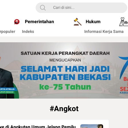
Pemerintahan
Hukum
rpopuler
Indeks
Informasi Kerja Sama
#Angkot
ye di Angkutan Umum Jelang Pemilu