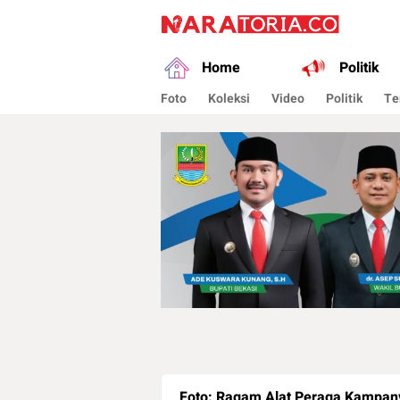
naratoria.co
Narasikan Fakta dan Data
Home
Politik
Foto
Koleksi
Video
Politik
Te
Foto: Ragam Alat Peraga Kampan