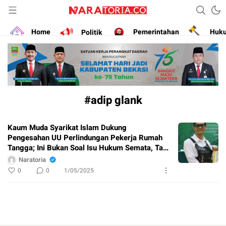
Narasikan Fakta dan Data
naratoria.co
Home
Politik
Pemerintahan
Huk
#adip glank
Kaum Muda Syarikat Islam Dukung
Pengesahan UU Perlindungan Pekerja Rumah
Tangga; Ini Bukan Soal Isu Hukum Semata, Tapi
Juga Tentang Martabat Kemanusiaan
Naratoria
0
0
1/05/2025