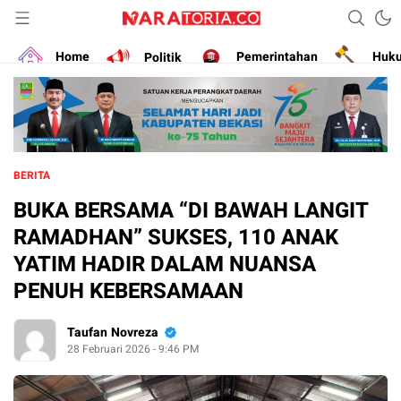
Narasikan Fakta dan Data
naratoria.co
Home
Politik
Pemerintahan
Huk
BERITA
BUKA BERSAMA “DI BAWAH LANGIT
RAMADHAN” SUKSES, 110 ANAK
YATIM HADIR DALAM NUANSA
PENUH KEBERSAMAAN
Taufan Novreza
28 Februari 2026 - 9:46 PM