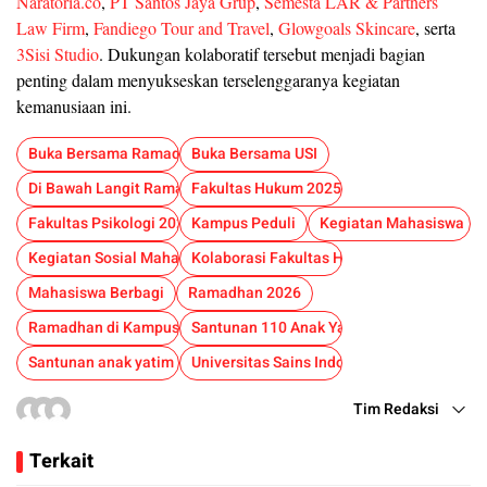
Naratoria.co
,
PT Santos Jaya Grup
,
Semesta LAR & Partners
Law Firm
,
Fandiego Tour and Travel
,
Glowgoals Skincare
, serta
3Sisi Studio
. Dukungan kolaboratif tersebut menjadi bagian
penting dalam menyukseskan terselenggaranya kegiatan
kemanusiaan ini.
Buka Bersama Ramadhan
Buka Bersama USI
Di Bawah Langit Ramadhan
Fakultas Hukum 2025
Fakultas Psikologi 2025
Kampus Peduli
Kegiatan Mahasiswa
Kegiatan Sosial Mahasiswa
Kolaborasi Fakultas Hukum dan Psikologi
Mahasiswa Berbagi
Ramadhan 2026
Ramadhan di Kampus
Santunan 110 Anak Yatim
Santunan anak yatim
Universitas Sains Indonesia
Tim Redaksi
Terkait