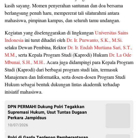
kasih sayang. Momen penyerahan santunan dan doa bersama
berlangsung penuh haru, mempererat tali silaturahmi antara
mahasiswa, pimpinan kampus, dan seluruh tamu undangan.
Kegiatan yang diselenggarakan di lingkungan
Universitas Sains
Indonesia
ini turut dihadiri oleh
Dr. Ir. Purwanto, S.K., M.Si.
selaku Dewan Pembina, Rektor
Dr. Ir. Endah Murtiana Sari, S.T.,
M.M.
, serta Kepala Program Studi (Kaprodi) Hukum
Dr. La Ode
Mbunai, S.H., M.H.
. Acara juga didampingi para Kepala Program
Studi (Kaprodi) dari berbagai program studi lain, termasuk
Manajemen dan Informatika, serta dosen-dosen Program Studi
Hukum sebagai bentuk dukungan lintas akademik terhadap
inisiatif mahasiswa.
DPN PERMAHI Dukung Polri Tegakkan
Supremasi Hukum, Usut Tuntas Dugaan
Perkara Jampidsus
10/07/2026
Polri di Garda Terdepan Pemberantasan