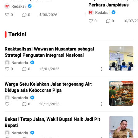
Perkara Jampidsus
Redaksi
Redaksi
0
0
4/08/2026
0
0
10/07/2
Terkini
Reaktualisasi Wawasan Nusantara sebagai
Strategi Penguatan Integrasi Nasional
Naratoria
0
0
15/01/2026
Warga Setu Keluhkan Jalan tergenang Air:
Diduga ada Kebocoran Pipa
Naratoria
1
0
28/12/2025
Bekasi Tetap Jalan, Wakil Bupati Naik Jadi Plt
Bupati
Naratoria