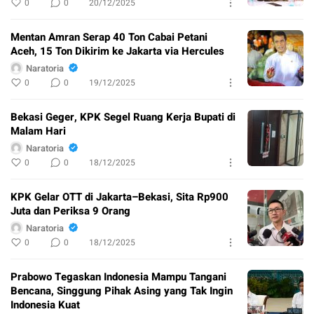
0
0
20/12/2025
Mentan Amran Serap 40 Ton Cabai Petani
Aceh, 15 Ton Dikirim ke Jakarta via Hercules
Naratoria
0
0
19/12/2025
Bekasi Geger, KPK Segel Ruang Kerja Bupati di
Malam Hari
Naratoria
0
0
18/12/2025
KPK Gelar OTT di Jakarta–Bekasi, Sita Rp900
Juta dan Periksa 9 Orang
Naratoria
0
0
18/12/2025
Prabowo Tegaskan Indonesia Mampu Tangani
Bencana, Singgung Pihak Asing yang Tak Ingin
Indonesia Kuat