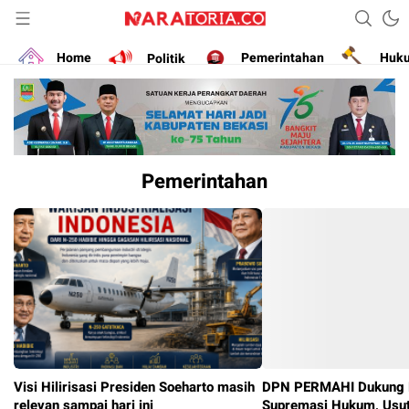
Narasikan Fakta dan Data
naratoria.co
Home
Politik
Pemerintahan
Huk
Pemerintahan
Visi Hilirisasi Presiden Soeharto masih
DPN PERMAHI Dukung P
relevan sampai hari ini
Supremasi Hukum, Usut