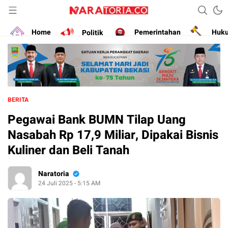
Narasikan Fakta dan Data
naratoria.co
Home
Politik
Pemerintahan
Huk
BERITA
Pegawai Bank BUMN Tilap Uang
Nasabah Rp 17,9 Miliar, Dipakai Bisnis
Kuliner dan Beli Tanah
Naratoria
24 Juli 2025 - 5:15 AM