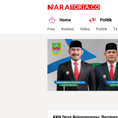
naratoria.co
Narasikan Fakta dan Data
Home
Politik
Foto
Koleksi
Video
Politik
Te
KKN Desa Bojongmangu: Bersinergi