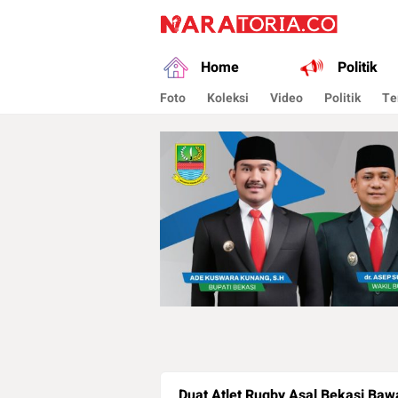
naratoria.co
Narasikan Fakta dan Data
Home
Politik
Foto
Koleksi
Video
Politik
Te
Duat Atlet Rugby Asal Bekasi Baw