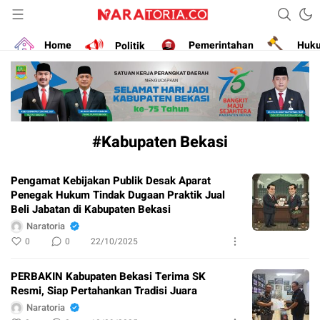
Narasikan Fakta dan Data
naratoria.co
Home
Politik
Pemerintahan
Huk
#Kabupaten Bekasi
Pengamat Kebijakan Publik Desak Aparat
Penegak Hukum Tindak Dugaan Praktik Jual
Beli Jabatan di Kabupaten Bekasi
Naratoria
0
0
22/10/2025
PERBAKIN Kabupaten Bekasi Terima SK
Resmi, Siap Pertahankan Tradisi Juara
Naratoria