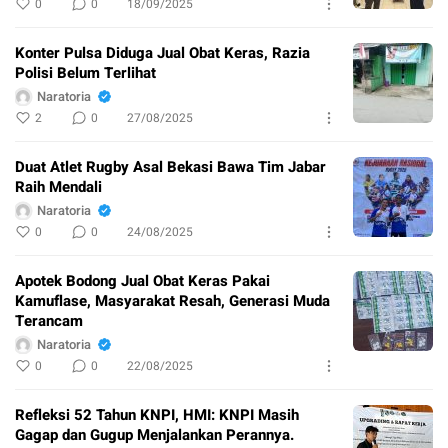
0
0
18/09/2025
Konter Pulsa Diduga Jual Obat Keras, Razia
Polisi Belum Terlihat
Naratoria
2
0
27/08/2025
Duat Atlet Rugby Asal Bekasi Bawa Tim Jabar
Raih Mendali
Naratoria
0
0
24/08/2025
Apotek Bodong Jual Obat Keras Pakai
Kamuflase, Masyarakat Resah, Generasi Muda
Terancam
Naratoria
0
0
22/08/2025
Refleksi 52 Tahun KNPI, HMI: KNPI Masih
Gagap dan Gugup Menjalankan Perannya.