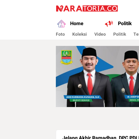
naratoria.co
Narasikan Fakta dan Data
Home
Politik
Foto
Koleksi
Video
Politik
Te
Jelang Akhir Ramadhan, DPC PDI 