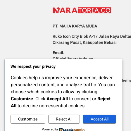
PT. MAHA KARYA MUDA
Ruko Icon City Blok A-17 Jalan Raya Delta
Cikarang Pusat, Kabupaten Bekasi
Email:
Official@naratoria.co
We respect your privacy
Informasi
Cookies help us improve your experience, deliver
Redaksi
Pedoman Media 
personalized content, and analyze traffic. You can
choose which cookies to allow by clicking
Customize
. Click
Accept All
to consent or
Reject
All
to decline non-essential cookies.
Customize
Reject All
Accept All
Copyright Naratoria.co © 2025
Powered by