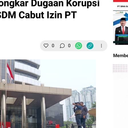
ngkar Dugaan Korupsi
DM Cabut Izin PT
0
0
Membe