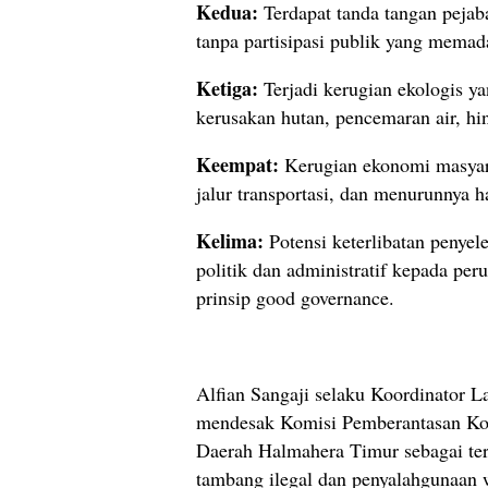
Kedua:
Terdapat tanda tangan peja
tanpa partisipasi publik yang memad
Ketiga:
Terjadi kerugian ekologis ya
kerusakan hutan, pencemaran air, hi
Keempat:
Kerugian ekonomi masyarak
jalur transportasi, dan menurunnya h
Kelima:
Potensi keterlibatan penye
politik dan administratif kepada per
prinsip good governance.
Alfian Sangaji selaku Koordinator L
mendesak Komisi Pemberantasan Kor
Daerah Halmahera Timur sebagai ters
tambang ilegal dan penyalahgunaan 