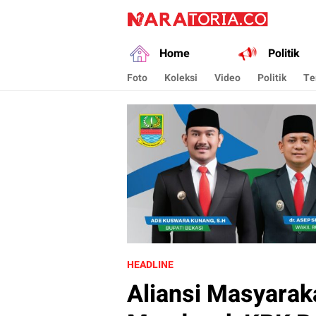
naratoria.co
Narasikan Fakta dan Data
Home
Politik
Foto
Koleksi
Video
Politik
Te
HEADLINE
Aliansi Masyarak